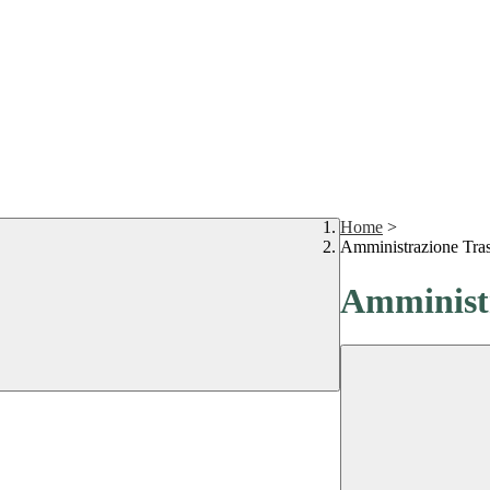
Home
>
Amministrazione Tra
Amministr