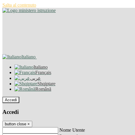
Salta al contenuto
Italiano
Italiano
Français
عربى
Shqiptare
Română
Accedi
Accedi
button close
×
Nome Utente