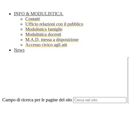
INFO & MODULISTICA
Contatti
Ufficio relazioni con il pubblico
Modulistica famiglie
Modulistica docenti
M.A.D. messa a disposizione
Accesso civico agli atti
News
Campo di ricerca per le pagine del sito