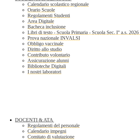
Calendario scolastico regionale
Orario Scuole
Regolamenti Studenti
Area Digitale
Bacheca inclusione
Libri di testo - Scuola Primaria - Scuola Sec. I° a.s. 202
Prova nazionale INVALSI
Obbligo vaccinale
Diritto allo studio
Contributo volontario
Assicurazione alunni
Biblioteche Digitali
I nostri laboratori
DOCENTI & ATA
Regolamenti del personale
Calendario impegni
Comitato di valutazione