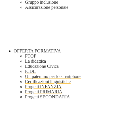
Gruppo inclusione
Assicurazione personale
OFFERTA FORMATIVA
PTOF
La didattica
Educazione Civica
ICDL
Un patentino per lo smartphone
Certificazioni linguistiche
Progetti INFANZIA
Progetti PRIMARIA
Progetti SECONDARIA