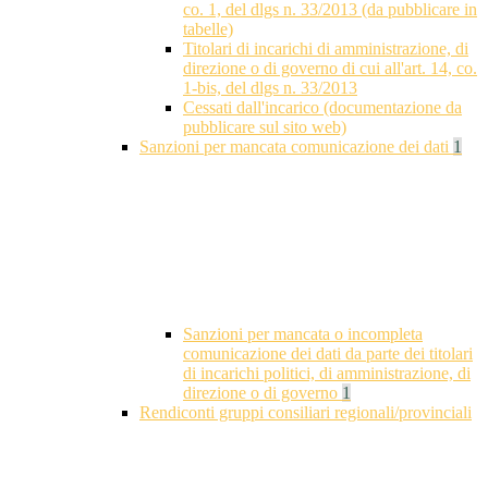
co. 1, del dlgs n. 33/2013 (da pubblicare in
tabelle)
Titolari di incarichi di amministrazione, di
direzione o di governo di cui all'art. 14, co.
1-bis, del dlgs n. 33/2013
Cessati dall'incarico (documentazione da
pubblicare sul sito web)
Sanzioni per mancata comunicazione dei dati
1
Sanzioni per mancata o incompleta
comunicazione dei dati da parte dei titolari
di incarichi politici, di amministrazione, di
direzione o di governo
1
Rendiconti gruppi consiliari regionali/provinciali