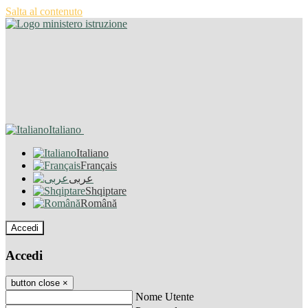
Salta al contenuto
Italiano
Italiano
Français
عربى
Shqiptare
Română
Accedi
Accedi
button close
×
Nome Utente