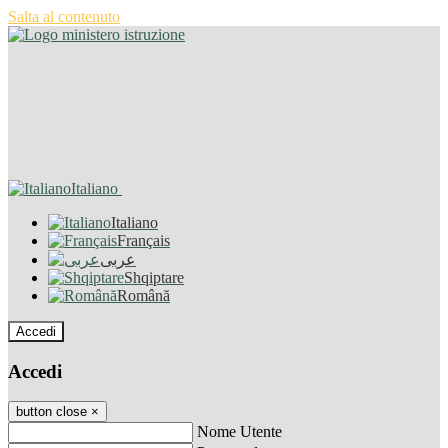
Salta al contenuto
Italiano
Italiano
Français
عربى
Shqiptare
Română
Accedi
Accedi
button close
×
Nome Utente