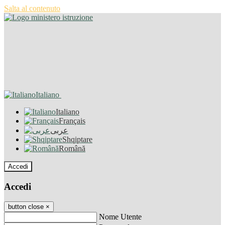
Salta al contenuto
Italiano
Italiano
Français
عربى
Shqiptare
Română
Accedi
Accedi
button close
×
Nome Utente