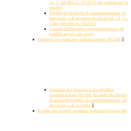
co. 1, del dlgs n. 33/2013 (da pubblicare in
tabelle)
Titolari di incarichi di amministrazione, di
direzione o di governo di cui all'art. 14, co.
1-bis, del dlgs n. 33/2013
Cessati dall'incarico (documentazione da
pubblicare sul sito web)
Sanzioni per mancata comunicazione dei dati
1
Sanzioni per mancata o incompleta
comunicazione dei dati da parte dei titolari
di incarichi politici, di amministrazione, di
direzione o di governo
1
Rendiconti gruppi consiliari regionali/provinciali