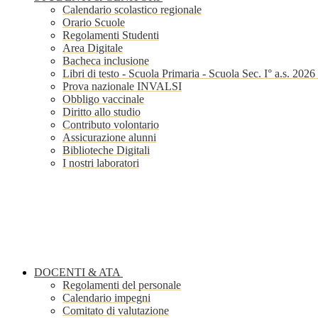
Calendario scolastico regionale
Orario Scuole
Regolamenti Studenti
Area Digitale
Bacheca inclusione
Libri di testo - Scuola Primaria - Scuola Sec. I° a.s. 202
Prova nazionale INVALSI
Obbligo vaccinale
Diritto allo studio
Contributo volontario
Assicurazione alunni
Biblioteche Digitali
I nostri laboratori
DOCENTI & ATA
Regolamenti del personale
Calendario impegni
Comitato di valutazione