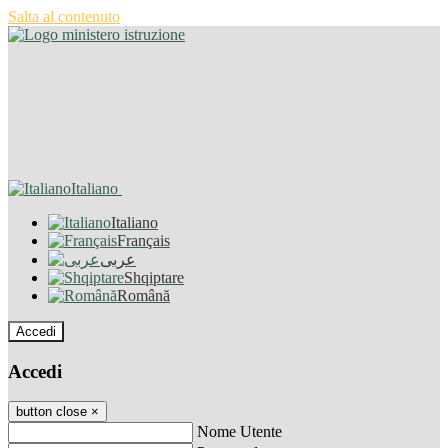
Salta al contenuto
Italiano
Italiano
Français
عربى
Shqiptare
Română
Accedi
Accedi
button close
×
Nome Utente