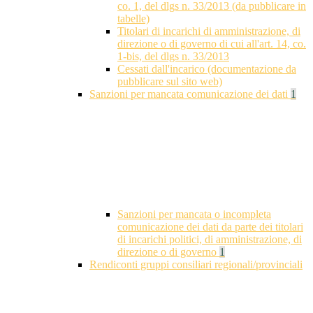
co. 1, del dlgs n. 33/2013 (da pubblicare in
tabelle)
Titolari di incarichi di amministrazione, di
direzione o di governo di cui all'art. 14, co.
1-bis, del dlgs n. 33/2013
Cessati dall'incarico (documentazione da
pubblicare sul sito web)
Sanzioni per mancata comunicazione dei dati
1
Sanzioni per mancata o incompleta
comunicazione dei dati da parte dei titolari
di incarichi politici, di amministrazione, di
direzione o di governo
1
Rendiconti gruppi consiliari regionali/provinciali