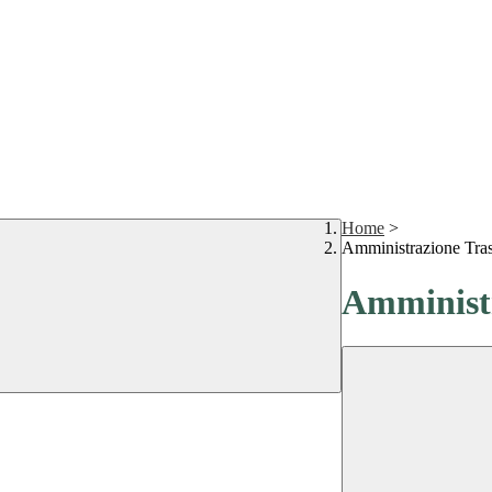
Home
>
Amministrazione Tra
Amministr