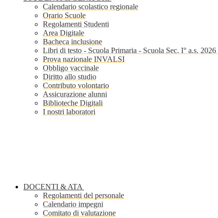
Calendario scolastico regionale
Orario Scuole
Regolamenti Studenti
Area Digitale
Bacheca inclusione
Libri di testo - Scuola Primaria - Scuola Sec. I° a.s. 202
Prova nazionale INVALSI
Obbligo vaccinale
Diritto allo studio
Contributo volontario
Assicurazione alunni
Biblioteche Digitali
I nostri laboratori
DOCENTI & ATA
Regolamenti del personale
Calendario impegni
Comitato di valutazione