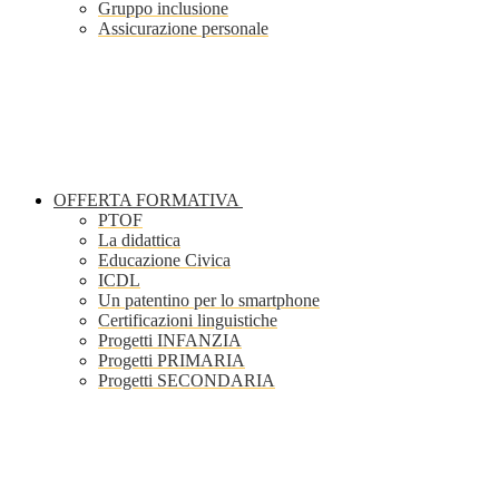
Gruppo inclusione
Assicurazione personale
OFFERTA FORMATIVA
PTOF
La didattica
Educazione Civica
ICDL
Un patentino per lo smartphone
Certificazioni linguistiche
Progetti INFANZIA
Progetti PRIMARIA
Progetti SECONDARIA