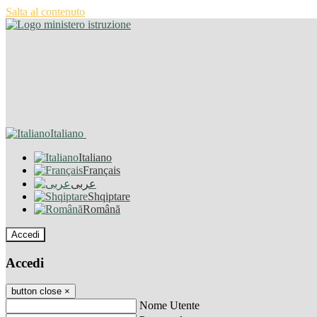
Salta al contenuto
Italiano
Italiano
Français
عربى
Shqiptare
Română
Accedi
Accedi
button close
×
Nome Utente