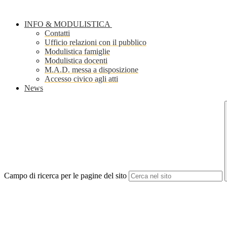
INFO & MODULISTICA
Contatti
Ufficio relazioni con il pubblico
Modulistica famiglie
Modulistica docenti
M.A.D. messa a disposizione
Accesso civico agli atti
News
Campo di ricerca per le pagine del sito