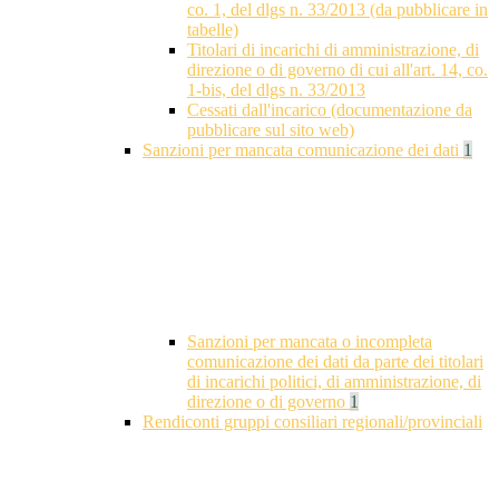
co. 1, del dlgs n. 33/2013 (da pubblicare in
tabelle)
Titolari di incarichi di amministrazione, di
direzione o di governo di cui all'art. 14, co.
1-bis, del dlgs n. 33/2013
Cessati dall'incarico (documentazione da
pubblicare sul sito web)
Sanzioni per mancata comunicazione dei dati
1
Sanzioni per mancata o incompleta
comunicazione dei dati da parte dei titolari
di incarichi politici, di amministrazione, di
direzione o di governo
1
Rendiconti gruppi consiliari regionali/provinciali