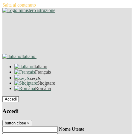
Salta al contenuto
Italiano
Italiano
Français
عربى
Shqiptare
Română
Accedi
Accedi
button close
×
Nome Utente