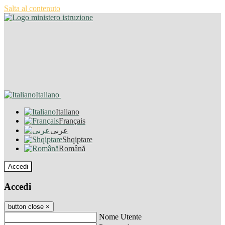
Salta al contenuto
Italiano
Italiano
Français
عربى
Shqiptare
Română
Accedi
Accedi
button close
×
Nome Utente