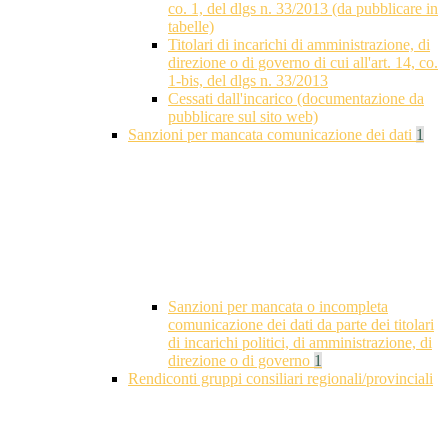
co. 1, del dlgs n. 33/2013 (da pubblicare in
tabelle)
Titolari di incarichi di amministrazione, di
direzione o di governo di cui all'art. 14, co.
1-bis, del dlgs n. 33/2013
Cessati dall'incarico (documentazione da
pubblicare sul sito web)
Sanzioni per mancata comunicazione dei dati
1
Sanzioni per mancata o incompleta
comunicazione dei dati da parte dei titolari
di incarichi politici, di amministrazione, di
direzione o di governo
1
Rendiconti gruppi consiliari regionali/provinciali