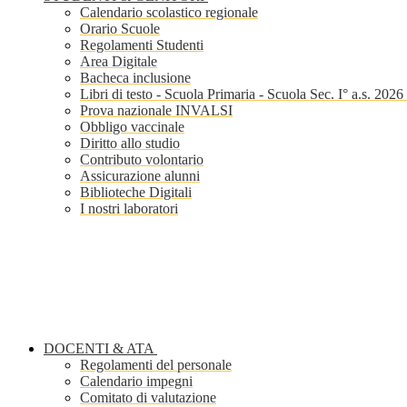
Calendario scolastico regionale
Orario Scuole
Regolamenti Studenti
Area Digitale
Bacheca inclusione
Libri di testo - Scuola Primaria - Scuola Sec. I° a.s. 202
Prova nazionale INVALSI
Obbligo vaccinale
Diritto allo studio
Contributo volontario
Assicurazione alunni
Biblioteche Digitali
I nostri laboratori
DOCENTI & ATA
Regolamenti del personale
Calendario impegni
Comitato di valutazione