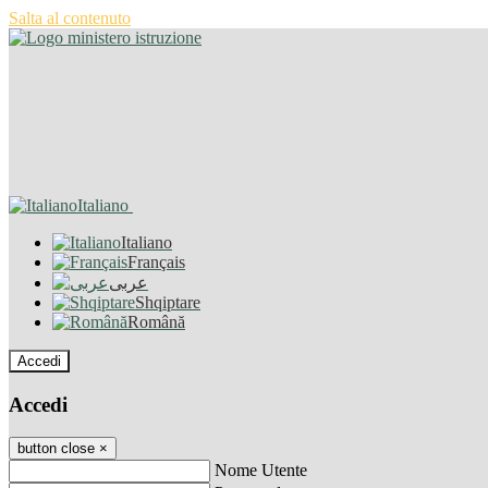
Salta al contenuto
Italiano
Italiano
Français
عربى
Shqiptare
Română
Accedi
Accedi
button close
×
Nome Utente