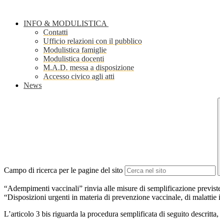
INFO & MODULISTICA
Contatti
Ufficio relazioni con il pubblico
Modulistica famiglie
Modulistica docenti
M.A.D. messa a disposizione
Accesso civico agli atti
News
Campo di ricerca per le pagine del sito
“Adempimenti vaccinali” rinvia alle misure di semplificazione previste
“Disposizioni urgenti in materia di prevenzione vaccinale, di malattie i
L’articolo 3 bis riguarda la procedura semplificata di seguito descritta,