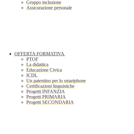
Gruppo inclusione
Assicurazione personale
OFFERTA FORMATIVA
PTOF
La didattica
Educazione Civica
ICDL
Un patentino per lo smartphone
Certificazioni linguistiche
Progetti INFANZIA
Progetti PRIMARIA
Progetti SECONDARIA