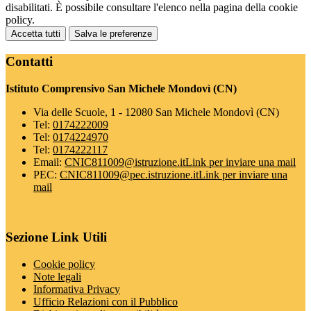
disabilitati. È possibile consultare l'elenco nella pagina della cookie
policy.
Accetta tutti
Salva le preferenze
Contatti
Istituto Comprensivo San Michele Mondovì (CN)
Via delle Scuole, 1 - 12080 San Michele Mondovì (CN)
Tel:
0174222009
Tel:
0174224970
Tel:
0174222117
Email:
CNIC811009@istruzione.it
Link per inviare una mail
PEC:
CNIC811009@pec.istruzione.it
Link per inviare una
mail
Sezione Link Utili
Cookie policy
Note legali
Informativa Privacy
Ufficio Relazioni con il Pubblico