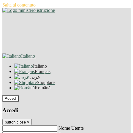
Salta al contenuto
Italiano
Italiano
Français
عربى
Shqiptare
Română
Accedi
Accedi
button close
×
Nome Utente