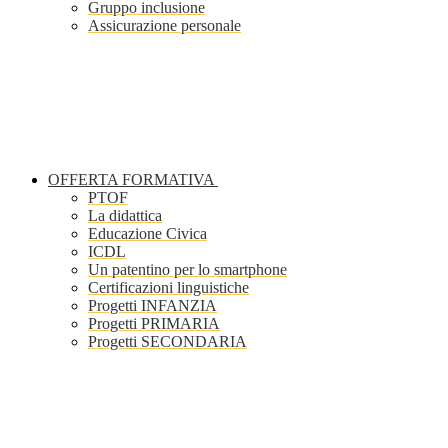
Gruppo inclusione
Assicurazione personale
OFFERTA FORMATIVA
PTOF
La didattica
Educazione Civica
ICDL
Un patentino per lo smartphone
Certificazioni linguistiche
Progetti INFANZIA
Progetti PRIMARIA
Progetti SECONDARIA