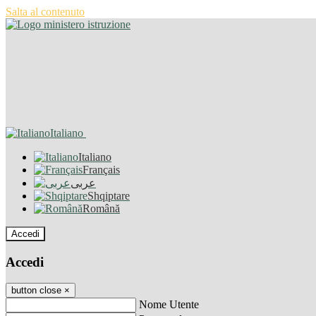
Salta al contenuto
Italiano
Italiano
Français
عربى
Shqiptare
Română
Accedi
Accedi
button close
×
Nome Utente