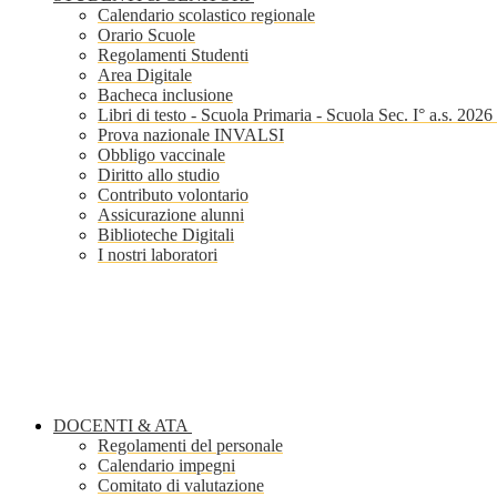
Calendario scolastico regionale
Orario Scuole
Regolamenti Studenti
Area Digitale
Bacheca inclusione
Libri di testo - Scuola Primaria - Scuola Sec. I° a.s. 202
Prova nazionale INVALSI
Obbligo vaccinale
Diritto allo studio
Contributo volontario
Assicurazione alunni
Biblioteche Digitali
I nostri laboratori
DOCENTI & ATA
Regolamenti del personale
Calendario impegni
Comitato di valutazione