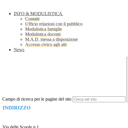
INFO & MODULISTICA
Contatti
Ufficio relazioni con il pubblico
Modulistica famiglie
Modulistica docenti
M.A.D. messa a disposizione
Accesso civico agli atti
News
Campo di ricerca per le pagine del sito
INDIRIZZO
Via delle Scuole n.1