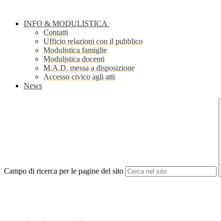
INFO & MODULISTICA
Contatti
Ufficio relazioni con il pubblico
Modulistica famiglie
Modulistica docenti
M.A.D. messa a disposizione
Accesso civico agli atti
News
Campo di ricerca per le pagine del sito