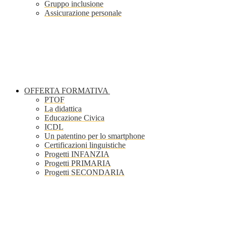
Gruppo inclusione
Assicurazione personale
OFFERTA FORMATIVA
PTOF
La didattica
Educazione Civica
ICDL
Un patentino per lo smartphone
Certificazioni linguistiche
Progetti INFANZIA
Progetti PRIMARIA
Progetti SECONDARIA