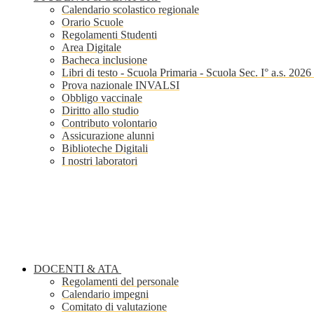
Calendario scolastico regionale
Orario Scuole
Regolamenti Studenti
Area Digitale
Bacheca inclusione
Libri di testo - Scuola Primaria - Scuola Sec. I° a.s. 202
Prova nazionale INVALSI
Obbligo vaccinale
Diritto allo studio
Contributo volontario
Assicurazione alunni
Biblioteche Digitali
I nostri laboratori
DOCENTI & ATA
Regolamenti del personale
Calendario impegni
Comitato di valutazione