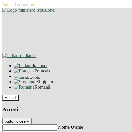
Salta al contenuto
Italiano
Italiano
Français
عربى
Shqiptare
Română
Accedi
Accedi
button close
×
Nome Utente