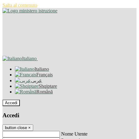
Salta al contenuto
Italiano
Italiano
Français
عربى
Shqiptare
Română
Accedi
Accedi
button close
×
Nome Utente