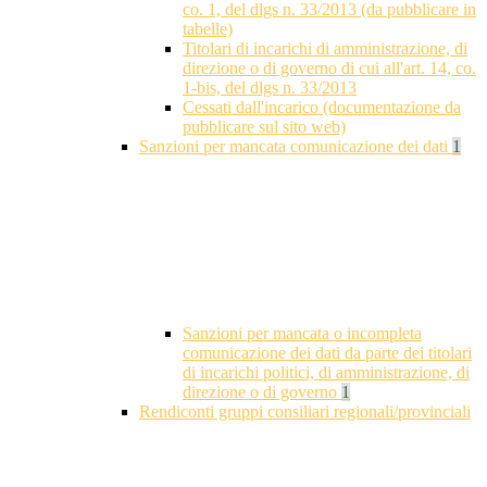
co. 1, del dlgs n. 33/2013 (da pubblicare in
tabelle)
Titolari di incarichi di amministrazione, di
direzione o di governo di cui all'art. 14, co.
1-bis, del dlgs n. 33/2013
Cessati dall'incarico (documentazione da
pubblicare sul sito web)
Sanzioni per mancata comunicazione dei dati
1
Sanzioni per mancata o incompleta
comunicazione dei dati da parte dei titolari
di incarichi politici, di amministrazione, di
direzione o di governo
1
Rendiconti gruppi consiliari regionali/provinciali