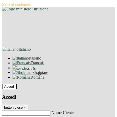
Salta al contenuto
Italiano
Italiano
Français
عربى
Shqiptare
Română
Accedi
Accedi
button close
×
Nome Utente