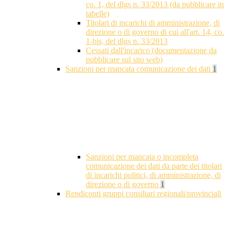
co. 1, del dlgs n. 33/2013 (da pubblicare in
tabelle)
Titolari di incarichi di amministrazione, di
direzione o di governo di cui all'art. 14, co.
1-bis, del dlgs n. 33/2013
Cessati dall'incarico (documentazione da
pubblicare sul sito web)
Sanzioni per mancata comunicazione dei dati
1
Sanzioni per mancata o incompleta
comunicazione dei dati da parte dei titolari
di incarichi politici, di amministrazione, di
direzione o di governo
1
Rendiconti gruppi consiliari regionali/provinciali