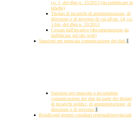
co. 1, del dlgs n. 33/2013 (da pubblicare in
tabelle)
Titolari di incarichi di amministrazione, di
direzione o di governo di cui all'art. 14, co.
1-bis, del dlgs n. 33/2013
Cessati dall'incarico (documentazione da
pubblicare sul sito web)
Sanzioni per mancata comunicazione dei dati
1
Sanzioni per mancata o incompleta
comunicazione dei dati da parte dei titolari
di incarichi politici, di amministrazione, di
direzione o di governo
1
Rendiconti gruppi consiliari regionali/provinciali