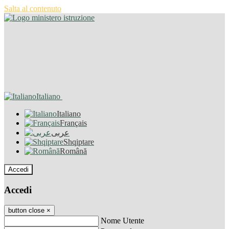
Salta al contenuto
Italiano
Italiano
Français
عربى
Shqiptare
Română
Accedi
Accedi
button close
×
Nome Utente