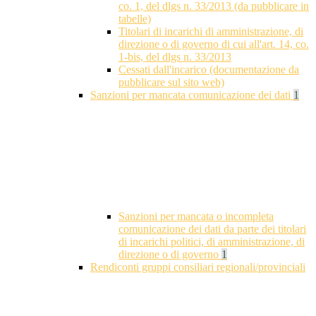
co. 1, del dlgs n. 33/2013 (da pubblicare in
tabelle)
Titolari di incarichi di amministrazione, di
direzione o di governo di cui all'art. 14, co.
1-bis, del dlgs n. 33/2013
Cessati dall'incarico (documentazione da
pubblicare sul sito web)
Sanzioni per mancata comunicazione dei dati
1
Sanzioni per mancata o incompleta
comunicazione dei dati da parte dei titolari
di incarichi politici, di amministrazione, di
direzione o di governo
1
Rendiconti gruppi consiliari regionali/provinciali