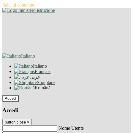
Salta al contenuto
Italiano
Italiano
Français
عربى
Shqiptare
Română
Accedi
Accedi
button close
×
Nome Utente