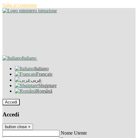
Salta al contenuto
Italiano
Italiano
Français
عربى
Shqiptare
Română
Accedi
Accedi
button close
×
Nome Utente