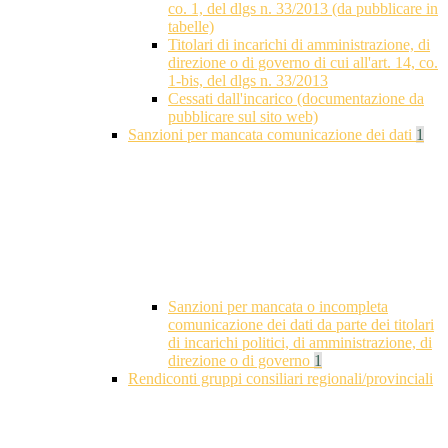
co. 1, del dlgs n. 33/2013 (da pubblicare in
tabelle)
Titolari di incarichi di amministrazione, di
direzione o di governo di cui all'art. 14, co.
1-bis, del dlgs n. 33/2013
Cessati dall'incarico (documentazione da
pubblicare sul sito web)
Sanzioni per mancata comunicazione dei dati
1
Sanzioni per mancata o incompleta
comunicazione dei dati da parte dei titolari
di incarichi politici, di amministrazione, di
direzione o di governo
1
Rendiconti gruppi consiliari regionali/provinciali