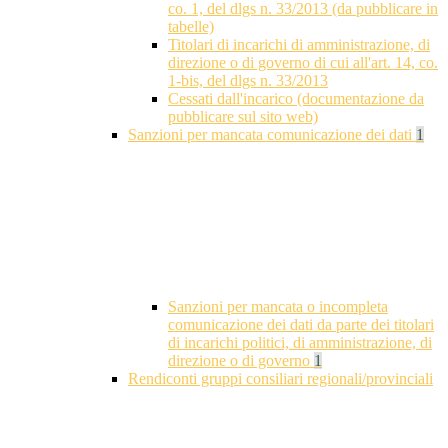
co. 1, del dlgs n. 33/2013 (da pubblicare in
tabelle)
Titolari di incarichi di amministrazione, di
direzione o di governo di cui all'art. 14, co.
1-bis, del dlgs n. 33/2013
Cessati dall'incarico (documentazione da
pubblicare sul sito web)
Sanzioni per mancata comunicazione dei dati
1
Sanzioni per mancata o incompleta
comunicazione dei dati da parte dei titolari
di incarichi politici, di amministrazione, di
direzione o di governo
1
Rendiconti gruppi consiliari regionali/provinciali