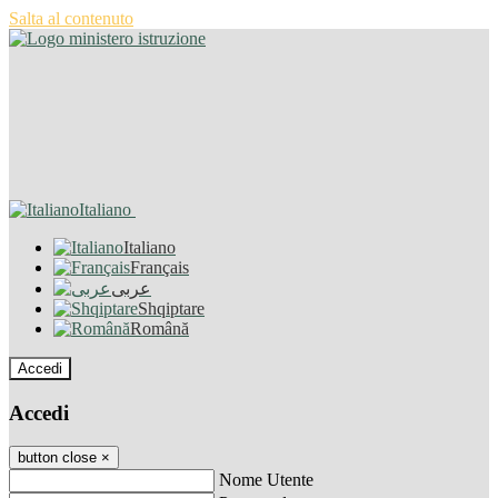
Salta al contenuto
Italiano
Italiano
Français
عربى
Shqiptare
Română
Accedi
Accedi
button close
×
Nome Utente