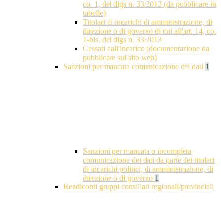
co. 1, del dlgs n. 33/2013 (da pubblicare in
tabelle)
Titolari di incarichi di amministrazione, di
direzione o di governo di cui all'art. 14, co.
1-bis, del dlgs n. 33/2013
Cessati dall'incarico (documentazione da
pubblicare sul sito web)
Sanzioni per mancata comunicazione dei dati
1
Sanzioni per mancata o incompleta
comunicazione dei dati da parte dei titolari
di incarichi politici, di amministrazione, di
direzione o di governo
1
Rendiconti gruppi consiliari regionali/provinciali