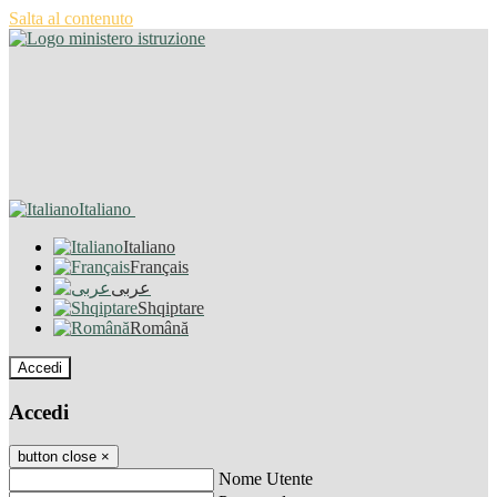
Salta al contenuto
Italiano
Italiano
Français
عربى
Shqiptare
Română
Accedi
Accedi
button close
×
Nome Utente