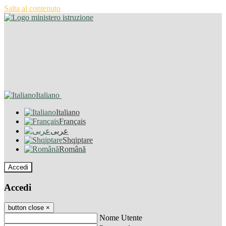
Salta al contenuto
Italiano
Italiano
Français
عربى
Shqiptare
Română
Accedi
Accedi
button close
×
Nome Utente