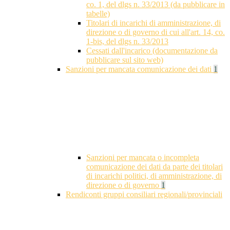
co. 1, del dlgs n. 33/2013 (da pubblicare in
tabelle)
Titolari di incarichi di amministrazione, di
direzione o di governo di cui all'art. 14, co.
1-bis, del dlgs n. 33/2013
Cessati dall'incarico (documentazione da
pubblicare sul sito web)
Sanzioni per mancata comunicazione dei dati
1
Sanzioni per mancata o incompleta
comunicazione dei dati da parte dei titolari
di incarichi politici, di amministrazione, di
direzione o di governo
1
Rendiconti gruppi consiliari regionali/provinciali