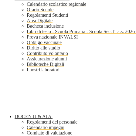
Calendario scolastico regionale
Orario Scuole
Regolamenti Studenti
Area Digitale
Bacheca inclusione
Libri di testo - Scuola Primaria - Scuola Sec. I° a.s. 202
Prova nazionale INVALSI
Obbligo vaccinale
Diritto allo studio
Contributo volontario
Assicurazione alunni
Biblioteche Digitali
I nostri laboratori
DOCENTI & ATA
Regolamenti del personale
Calendario impegni
Comitato di valutazione