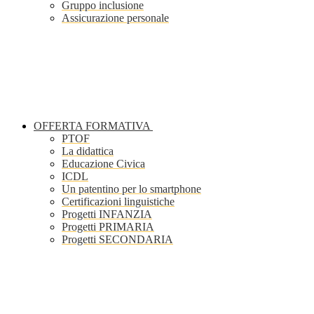
Gruppo inclusione
Assicurazione personale
OFFERTA FORMATIVA
PTOF
La didattica
Educazione Civica
ICDL
Un patentino per lo smartphone
Certificazioni linguistiche
Progetti INFANZIA
Progetti PRIMARIA
Progetti SECONDARIA