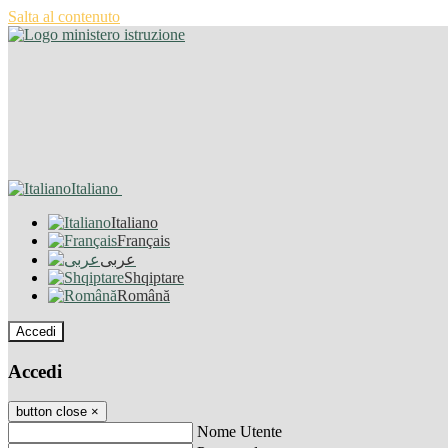
Salta al contenuto
Italiano
Italiano
Français
عربى
Shqiptare
Română
Accedi
Accedi
button close
×
Nome Utente