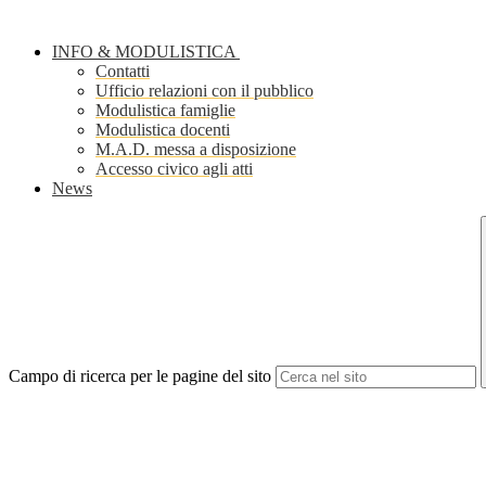
INFO & MODULISTICA
Contatti
Ufficio relazioni con il pubblico
Modulistica famiglie
Modulistica docenti
M.A.D. messa a disposizione
Accesso civico agli atti
News
Campo di ricerca per le pagine del sito