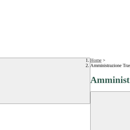
Home
>
Amministrazione Tra
Amministr