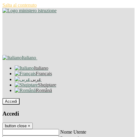
Salta al contenuto
Italiano
Italiano
Français
عربى
Shqiptare
Română
Accedi
Accedi
button close
×
Nome Utente