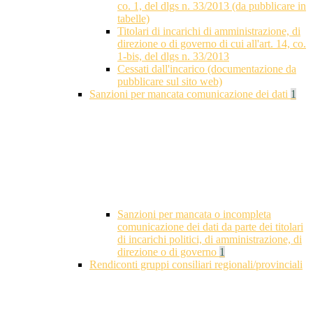
co. 1, del dlgs n. 33/2013 (da pubblicare in
tabelle)
Titolari di incarichi di amministrazione, di
direzione o di governo di cui all'art. 14, co.
1-bis, del dlgs n. 33/2013
Cessati dall'incarico (documentazione da
pubblicare sul sito web)
Sanzioni per mancata comunicazione dei dati
1
Sanzioni per mancata o incompleta
comunicazione dei dati da parte dei titolari
di incarichi politici, di amministrazione, di
direzione o di governo
1
Rendiconti gruppi consiliari regionali/provinciali