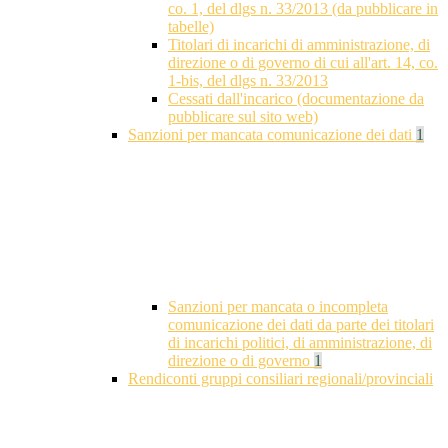
co. 1, del dlgs n. 33/2013 (da pubblicare in
tabelle)
Titolari di incarichi di amministrazione, di
direzione o di governo di cui all'art. 14, co.
1-bis, del dlgs n. 33/2013
Cessati dall'incarico (documentazione da
pubblicare sul sito web)
Sanzioni per mancata comunicazione dei dati
1
Sanzioni per mancata o incompleta
comunicazione dei dati da parte dei titolari
di incarichi politici, di amministrazione, di
direzione o di governo
1
Rendiconti gruppi consiliari regionali/provinciali