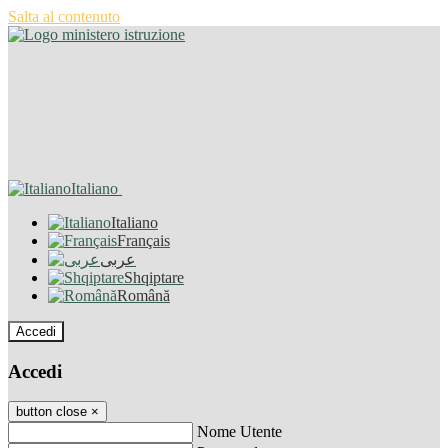
Salta al contenuto
Italiano
Italiano
Français
عربى
Shqiptare
Română
Accedi
Accedi
button close
×
Nome Utente