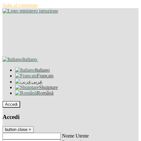
Salta al contenuto
Italiano
Italiano
Français
عربى
Shqiptare
Română
Accedi
Accedi
button close
×
Nome Utente