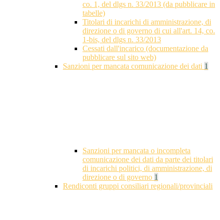
co. 1, del dlgs n. 33/2013 (da pubblicare in
tabelle)
Titolari di incarichi di amministrazione, di
direzione o di governo di cui all'art. 14, co.
1-bis, del dlgs n. 33/2013
Cessati dall'incarico (documentazione da
pubblicare sul sito web)
Sanzioni per mancata comunicazione dei dati
1
Sanzioni per mancata o incompleta
comunicazione dei dati da parte dei titolari
di incarichi politici, di amministrazione, di
direzione o di governo
1
Rendiconti gruppi consiliari regionali/provinciali