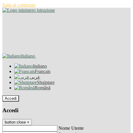
Salta al contenuto
Italiano
Italiano
Français
عربى
Shqiptare
Română
Accedi
Accedi
button close
×
Nome Utente