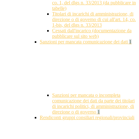
co. 1, del dlgs n. 33/2013 (da pubblicare in
tabelle)
Titolari di incarichi di amministrazione, di
direzione o di governo di cui all'art. 14, co.
1-bis, del dlgs n. 33/2013
Cessati dall'incarico (documentazione da
pubblicare sul sito web)
Sanzioni per mancata comunicazione dei dati
1
Sanzioni per mancata o incompleta
comunicazione dei dati da parte dei titolari
di incarichi politici, di amministrazione, di
direzione o di governo
1
Rendiconti gruppi consiliari regionali/provinciali