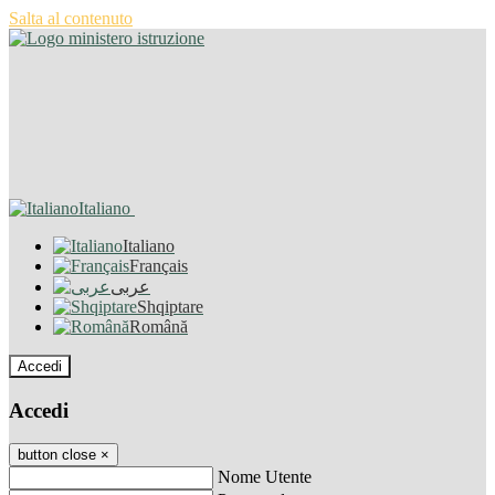
Salta al contenuto
Italiano
Italiano
Français
عربى
Shqiptare
Română
Accedi
Accedi
button close
×
Nome Utente