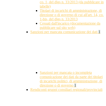
co. 1, del dlgs n. 33/2013 (da pubblicare in
tabelle)
Titolari di incarichi di amministrazione, di
direzione o di governo di cui all'art. 14, co.
1-bis, del dlgs n. 33/2013
Cessati dall'incarico (documentazione da
pubblicare sul sito web)
Sanzioni per mancata comunicazione dei dati
1
Sanzioni per mancata o incompleta
comunicazione dei dati da parte dei titolari
di incarichi politici, di amministrazione, di
direzione o di governo
1
Rendiconti gruppi consiliari regionali/provinciali