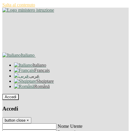
Salta al contenuto
Italiano
Italiano
Français
عربى
Shqiptare
Română
Accedi
Accedi
button close
×
Nome Utente