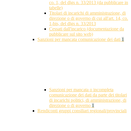
co. 1, del dlgs n. 33/2013 (da pubblicare in
tabelle)
Titolari di incarichi di amministrazione, di
direzione o di governo di cui all'art. 14, co.
1-bis, del dlgs n. 33/2013
Cessati dall'incarico (documentazione da
pubblicare sul sito web)
Sanzioni per mancata comunicazione dei dati
1
Sanzioni per mancata o incompleta
comunicazione dei dati da parte dei titolari
di incarichi politici, di amministrazione, di
direzione o di governo
1
Rendiconti gruppi consiliari regionali/provinciali