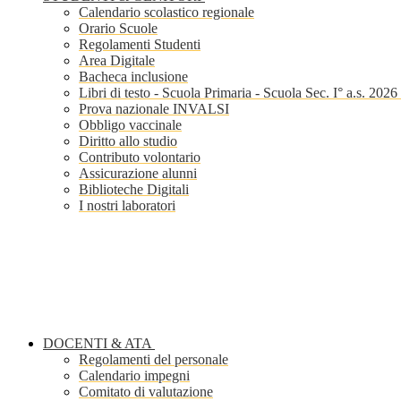
Calendario scolastico regionale
Orario Scuole
Regolamenti Studenti
Area Digitale
Bacheca inclusione
Libri di testo - Scuola Primaria - Scuola Sec. I° a.s. 202
Prova nazionale INVALSI
Obbligo vaccinale
Diritto allo studio
Contributo volontario
Assicurazione alunni
Biblioteche Digitali
I nostri laboratori
DOCENTI & ATA
Regolamenti del personale
Calendario impegni
Comitato di valutazione