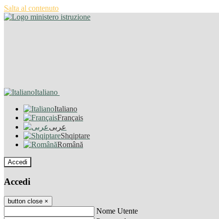
Salta al contenuto
Italiano
Italiano
Français
عربى
Shqiptare
Română
Accedi
Accedi
button close
×
Nome Utente