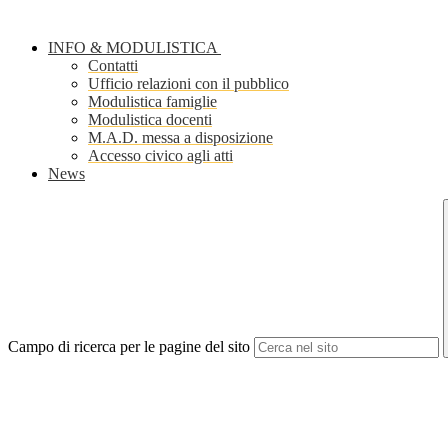
INFO & MODULISTICA
Contatti
Ufficio relazioni con il pubblico
Modulistica famiglie
Modulistica docenti
M.A.D. messa a disposizione
Accesso civico agli atti
News
Campo di ricerca per le pagine del sito