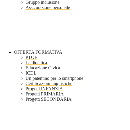
Gruppo inclusione
Assicurazione personale
OFFERTA FORMATIVA
PTOF
La didattica
Educazione Civica
ICDL
Un patentino per lo smartphone
Certificazioni linguistiche
Progetti INFANZIA
Progetti PRIMARIA
Progetti SECONDARIA