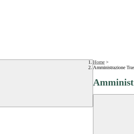
Home
>
Amministrazione Tra
Amministr