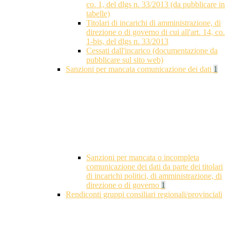
co. 1, del dlgs n. 33/2013 (da pubblicare in
tabelle)
Titolari di incarichi di amministrazione, di
direzione o di governo di cui all'art. 14, co.
1-bis, del dlgs n. 33/2013
Cessati dall'incarico (documentazione da
pubblicare sul sito web)
Sanzioni per mancata comunicazione dei dati
1
Sanzioni per mancata o incompleta
comunicazione dei dati da parte dei titolari
di incarichi politici, di amministrazione, di
direzione o di governo
1
Rendiconti gruppi consiliari regionali/provinciali