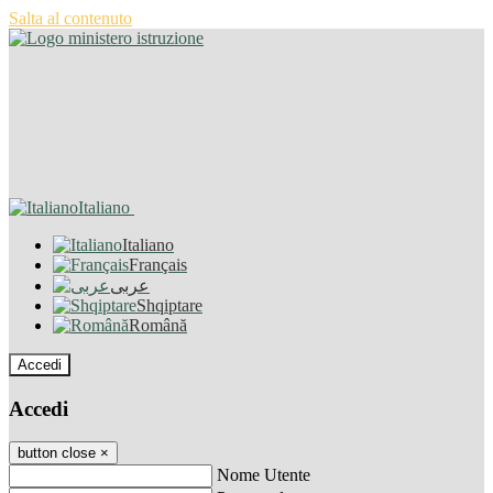
Salta al contenuto
Italiano
Italiano
Français
عربى
Shqiptare
Română
Accedi
Accedi
button close
×
Nome Utente