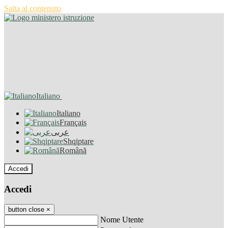
Salta al contenuto
Italiano
Italiano
Français
عربى
Shqiptare
Română
Accedi
Accedi
button close
×
Nome Utente