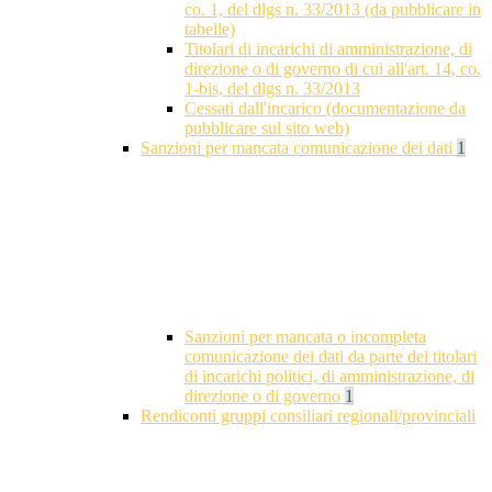
co. 1, del dlgs n. 33/2013 (da pubblicare in
tabelle)
Titolari di incarichi di amministrazione, di
direzione o di governo di cui all'art. 14, co.
1-bis, del dlgs n. 33/2013
Cessati dall'incarico (documentazione da
pubblicare sul sito web)
Sanzioni per mancata comunicazione dei dati
1
Sanzioni per mancata o incompleta
comunicazione dei dati da parte dei titolari
di incarichi politici, di amministrazione, di
direzione o di governo
1
Rendiconti gruppi consiliari regionali/provinciali