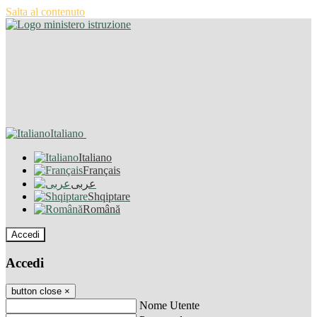
Salta al contenuto
Italiano
Italiano
Français
عربى
Shqiptare
Română
Accedi
Accedi
button close
×
Nome Utente