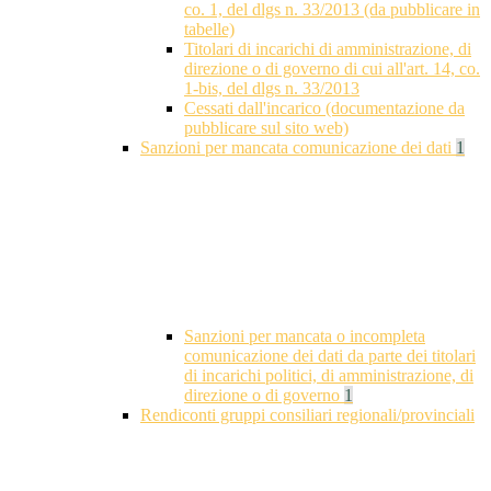
co. 1, del dlgs n. 33/2013 (da pubblicare in
tabelle)
Titolari di incarichi di amministrazione, di
direzione o di governo di cui all'art. 14, co.
1-bis, del dlgs n. 33/2013
Cessati dall'incarico (documentazione da
pubblicare sul sito web)
Sanzioni per mancata comunicazione dei dati
1
Sanzioni per mancata o incompleta
comunicazione dei dati da parte dei titolari
di incarichi politici, di amministrazione, di
direzione o di governo
1
Rendiconti gruppi consiliari regionali/provinciali