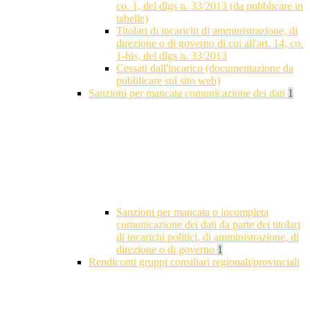
co. 1, del dlgs n. 33/2013 (da pubblicare in
tabelle)
Titolari di incarichi di amministrazione, di
direzione o di governo di cui all'art. 14, co.
1-bis, del dlgs n. 33/2013
Cessati dall'incarico (documentazione da
pubblicare sul sito web)
Sanzioni per mancata comunicazione dei dati
1
Sanzioni per mancata o incompleta
comunicazione dei dati da parte dei titolari
di incarichi politici, di amministrazione, di
direzione o di governo
1
Rendiconti gruppi consiliari regionali/provinciali