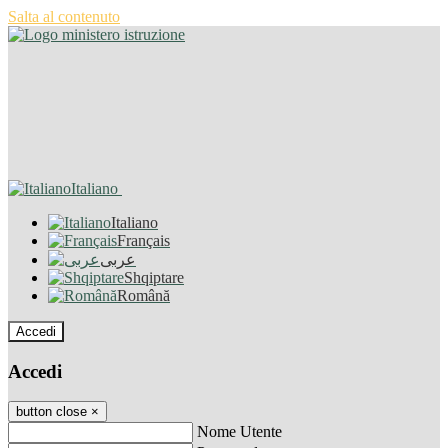
Salta al contenuto
Italiano
Italiano
Français
عربى
Shqiptare
Română
Accedi
Accedi
button close
×
Nome Utente