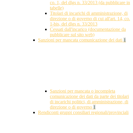
co. 1, del dlgs n. 33/2013 (da pubblicare in
tabelle)
Titolari di incarichi di amministrazione, di
direzione o di governo di cui all'art. 14, co.
1-bis, del dlgs n. 33/2013
Cessati dall'incarico (documentazione da
pubblicare sul sito web)
Sanzioni per mancata comunicazione dei dati
1
Sanzioni per mancata o incompleta
comunicazione dei dati da parte dei titolari
di incarichi politici, di amministrazione, di
direzione o di governo
1
Rendiconti gruppi consiliari regionali/provinciali