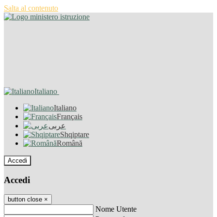
Salta al contenuto
Italiano
Italiano
Français
عربى
Shqiptare
Română
Accedi
Accedi
button close
×
Nome Utente