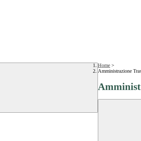
Home
>
Amministrazione Tra
Amministr