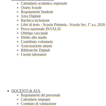
Calendario scolastico regionale
Orario Scuole
Regolamenti Studenti
Area Digitale
Bacheca inclusione
Libri di testo - Scuola Primaria - Scuola Sec. I° a.s. 202
Prova nazionale INVALSI
Obbligo vaccinale
Diritto allo studio
Contributo volontario
Assicurazione alunni
Biblioteche Digitali
I nostri laboratori
DOCENTI & ATA
Regolamenti del personale
Calendario impegni
Comitato di valutazione