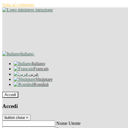
Salta al contenuto
Italiano
Italiano
Français
عربى
Shqiptare
Română
Accedi
Accedi
button close
×
Nome Utente