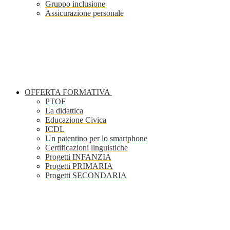
Gruppo inclusione
Assicurazione personale
OFFERTA FORMATIVA
PTOF
La didattica
Educazione Civica
ICDL
Un patentino per lo smartphone
Certificazioni linguistiche
Progetti INFANZIA
Progetti PRIMARIA
Progetti SECONDARIA