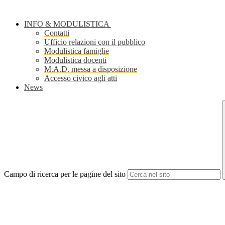
INFO & MODULISTICA
Contatti
Ufficio relazioni con il pubblico
Modulistica famiglie
Modulistica docenti
M.A.D. messa a disposizione
Accesso civico agli atti
News
Campo di ricerca per le pagine del sito