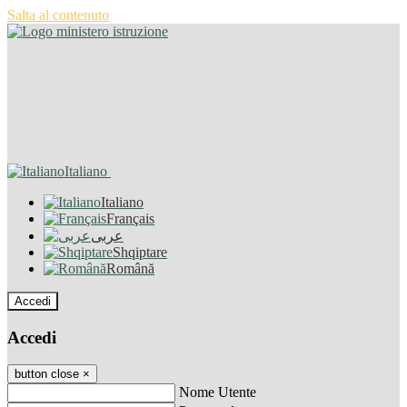
Salta al contenuto
Italiano
Italiano
Français
عربى
Shqiptare
Română
Accedi
Accedi
button close
×
Nome Utente