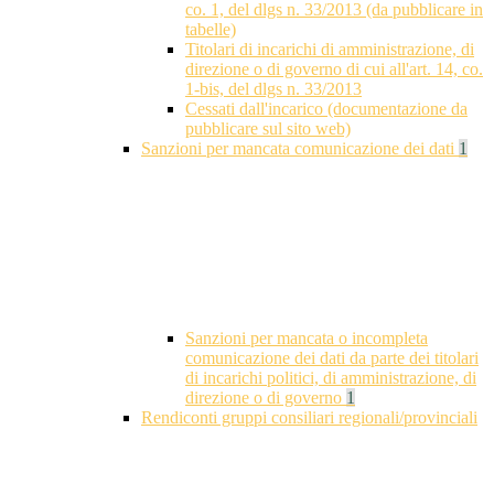
co. 1, del dlgs n. 33/2013 (da pubblicare in
tabelle)
Titolari di incarichi di amministrazione, di
direzione o di governo di cui all'art. 14, co.
1-bis, del dlgs n. 33/2013
Cessati dall'incarico (documentazione da
pubblicare sul sito web)
Sanzioni per mancata comunicazione dei dati
1
Sanzioni per mancata o incompleta
comunicazione dei dati da parte dei titolari
di incarichi politici, di amministrazione, di
direzione o di governo
1
Rendiconti gruppi consiliari regionali/provinciali