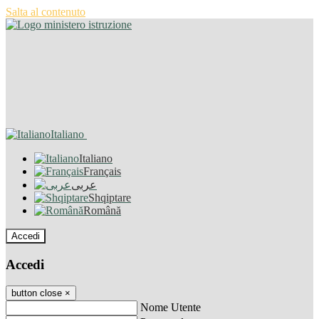
Salta al contenuto
Italiano
Italiano
Français
عربى
Shqiptare
Română
Accedi
Accedi
button close
×
Nome Utente