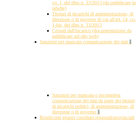
co. 1, del dlgs n. 33/2013 (da pubblicare in
tabelle)
Titolari di incarichi di amministrazione, di
direzione o di governo di cui all'art. 14, co.
1-bis, del dlgs n. 33/2013
Cessati dall'incarico (documentazione da
pubblicare sul sito web)
Sanzioni per mancata comunicazione dei dati
1
Sanzioni per mancata o incompleta
comunicazione dei dati da parte dei titolari
di incarichi politici, di amministrazione, di
direzione o di governo
1
Rendiconti gruppi consiliari regionali/provinciali