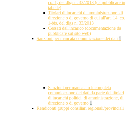
co. 1, del dlgs n. 33/2013 (da pubblicare in
tabelle)
Titolari di incarichi di amministrazione, di
direzione o di governo di cui all'art. 14, co.
1-bis, del dlgs n. 33/2013
Cessati dall'incarico (documentazione da
pubblicare sul sito web)
Sanzioni per mancata comunicazione dei dati
1
Sanzioni per mancata o incompleta
comunicazione dei dati da parte dei titolari
di incarichi politici, di amministrazione, di
direzione o di governo
1
Rendiconti gruppi consiliari regionali/provinciali