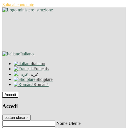
Salta al contenuto
Italiano
Italiano
Français
عربى
Shqiptare
Română
Accedi
Accedi
button close
×
Nome Utente