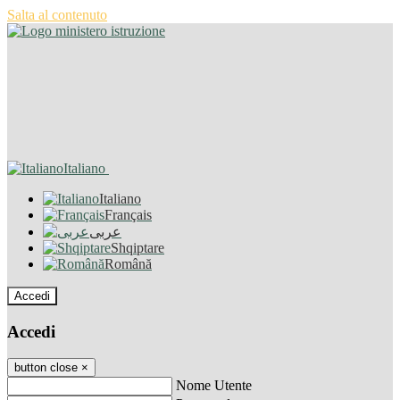
Salta al contenuto
Italiano
Italiano
Français
عربى
Shqiptare
Română
Accedi
Accedi
button close
×
Nome Utente