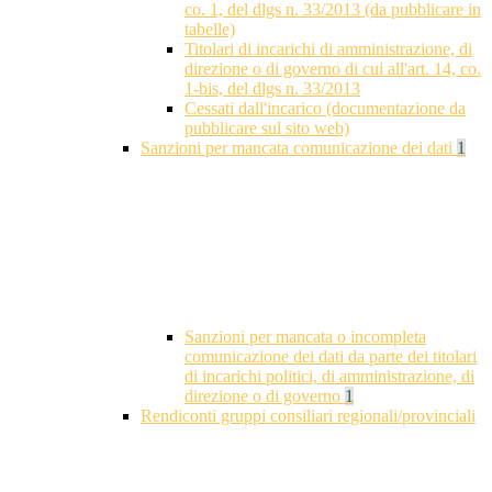
co. 1, del dlgs n. 33/2013 (da pubblicare in
tabelle)
Titolari di incarichi di amministrazione, di
direzione o di governo di cui all'art. 14, co.
1-bis, del dlgs n. 33/2013
Cessati dall'incarico (documentazione da
pubblicare sul sito web)
Sanzioni per mancata comunicazione dei dati
1
Sanzioni per mancata o incompleta
comunicazione dei dati da parte dei titolari
di incarichi politici, di amministrazione, di
direzione o di governo
1
Rendiconti gruppi consiliari regionali/provinciali