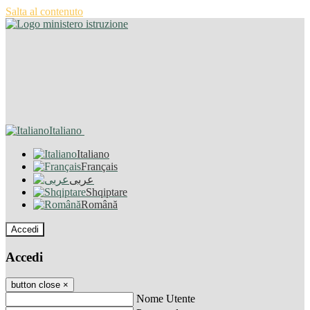
Salta al contenuto
Italiano
Italiano
Français
عربى
Shqiptare
Română
Accedi
Accedi
button close
×
Nome Utente