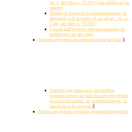
co. 1, del dlgs n. 33/2013 (da pubblicare in
tabelle)
Titolari di incarichi di amministrazione, di
direzione o di governo di cui all'art. 14, co.
1-bis, del dlgs n. 33/2013
Cessati dall'incarico (documentazione da
pubblicare sul sito web)
Sanzioni per mancata comunicazione dei dati
1
Sanzioni per mancata o incompleta
comunicazione dei dati da parte dei titolari
di incarichi politici, di amministrazione, di
direzione o di governo
1
Rendiconti gruppi consiliari regionali/provinciali