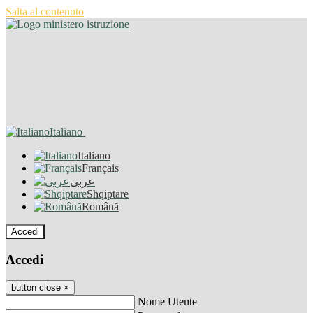
Salta al contenuto
Italiano
Italiano
Français
عربى
Shqiptare
Română
Accedi
Accedi
button close
×
Nome Utente