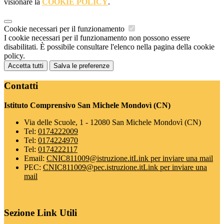
visionare la
COOKIE POLICY
.
Cookie necessari per il funzionamento
I cookie necessari per il funzionamento non possono essere
disabilitati. È possibile consultare l'elenco nella pagina della cookie
policy.
Accetta tutti
Salva le preferenze
Contatti
Istituto Comprensivo San Michele Mondovì (CN)
Via delle Scuole, 1 - 12080 San Michele Mondovì (CN)
Tel:
0174222009
Tel:
0174224970
Tel:
0174222117
Email:
CNIC811009@istruzione.it
Link per inviare una mail
PEC:
CNIC811009@pec.istruzione.it
Link per inviare una
mail
Sezione Link Utili