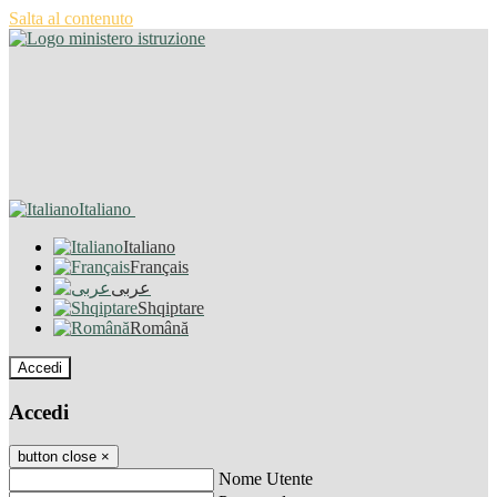
Salta al contenuto
Italiano
Italiano
Français
عربى
Shqiptare
Română
Accedi
Accedi
button close
×
Nome Utente