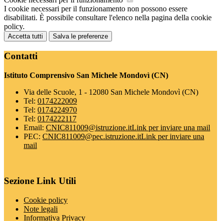
I cookie necessari per il funzionamento non possono essere
disabilitati. È possibile consultare l'elenco nella pagina della cookie
policy.
Accetta tutti
Salva le preferenze
Contatti
Istituto Comprensivo San Michele Mondovì (CN)
Via delle Scuole, 1 - 12080 San Michele Mondovì (CN)
Tel:
0174222009
Tel:
0174224970
Tel:
0174222117
Email:
CNIC811009@istruzione.it
Link per inviare una mail
PEC:
CNIC811009@pec.istruzione.it
Link per inviare una
mail
Sezione Link Utili
Cookie policy
Note legali
Informativa Privacy