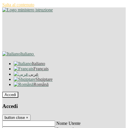
Salta al contenuto
Italiano
Italiano
Français
عربى
Shqiptare
Română
Accedi
Accedi
button close
×
Nome Utente