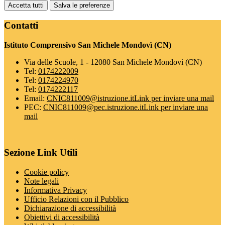
Accetta tutti
Salva le preferenze
Contatti
Istituto Comprensivo San Michele Mondovì (CN)
Via delle Scuole, 1 - 12080 San Michele Mondovì (CN)
Tel:
0174222009
Tel:
0174224970
Tel:
0174222117
Email:
CNIC811009@istruzione.it
Link per inviare una mail
PEC:
CNIC811009@pec.istruzione.it
Link per inviare una
mail
Sezione Link Utili
Cookie policy
Note legali
Informativa Privacy
Ufficio Relazioni con il Pubblico
Dichiarazione di accessibilità
Obiettivi di accessibilità