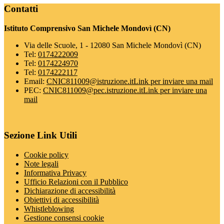
Contatti
Istituto Comprensivo San Michele Mondovì (CN)
Via delle Scuole, 1 - 12080 San Michele Mondovì (CN)
Tel:
0174222009
Tel:
0174224970
Tel:
0174222117
Email:
CNIC811009@istruzione.it
Link per inviare una mail
PEC:
CNIC811009@pec.istruzione.it
Link per inviare una
mail
Sezione Link Utili
Cookie policy
Note legali
Informativa Privacy
Ufficio Relazioni con il Pubblico
Dichiarazione di accessibilità
Obiettivi di accessibilità
Whistleblowing
Gestione consensi cookie