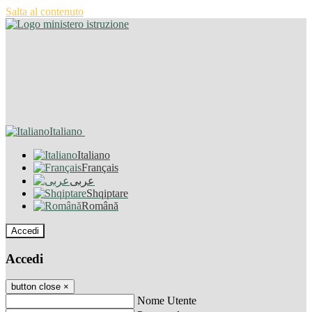
Salta al contenuto
Italiano
Italiano
Français
عربى
Shqiptare
Română
Accedi
Accedi
button close
×
Nome Utente