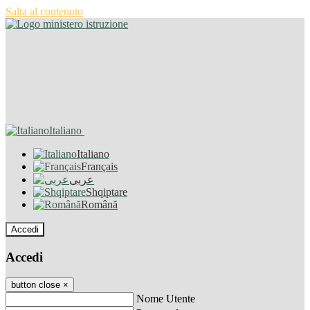
Salta al contenuto
Italiano
Italiano
Français
عربى
Shqiptare
Română
Accedi
Accedi
button close
×
Nome Utente