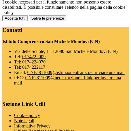
I cookie necessari per il funzionamento non possono essere
disabilitati. È possibile consultare l'elenco nella pagina della cookie
policy.
Accetta tutti
Salva le preferenze
Contatti
Istituto Comprensivo San Michele Mondovì (CN)
Via delle Scuole, 1 - 12080 San Michele Mondovì (CN)
Tel:
0174222009
Tel:
0174224970
Tel:
0174222117
Email:
CNIC811009@istruzione.it
Link per inviare una mail
PEC:
CNIC811009@pec.istruzione.it
Link per inviare una
mail
Sezione Link Utili
Cookie policy
Note legali
Informativa Privacy