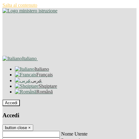
Salta al contenuto
Italiano
Italiano
Français
عربى
Shqiptare
Română
Accedi
Accedi
button close
×
Nome Utente