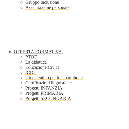
Gruppo inclusione
Assicurazione personale
OFFERTA FORMATIVA
PTOF
La didattica
Educazione Civica
ICDL
Un patentino per lo smartphone
Certificazioni linguistiche
Progetti INFANZIA
Progetti PRIMARIA
Progetti SECONDARIA