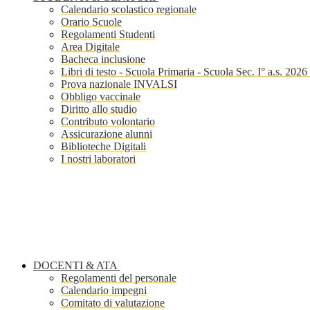
Calendario scolastico regionale
Orario Scuole
Regolamenti Studenti
Area Digitale
Bacheca inclusione
Libri di testo - Scuola Primaria - Scuola Sec. I° a.s. 202
Prova nazionale INVALSI
Obbligo vaccinale
Diritto allo studio
Contributo volontario
Assicurazione alunni
Biblioteche Digitali
I nostri laboratori
DOCENTI & ATA
Regolamenti del personale
Calendario impegni
Comitato di valutazione