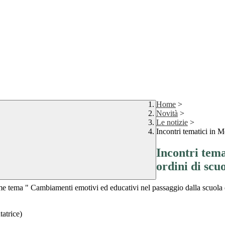
Home
>
Novità
>
Le notizie
>
Incontri tematici in M
Incontri tema
ordini di scu
me tema " Cambiamenti emotivi ed educativi nel passaggio dalla scuola de
atrice)