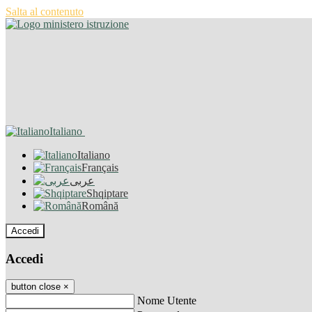
Salta al contenuto
Italiano
Italiano
Français
عربى
Shqiptare
Română
Accedi
Accedi
button close
×
Nome Utente