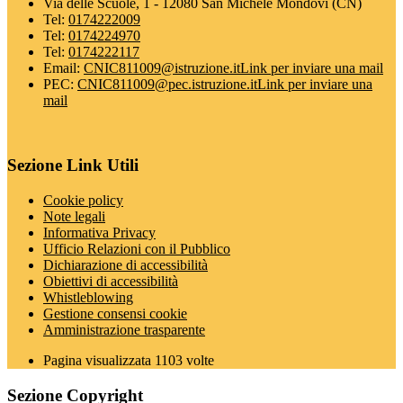
Via delle Scuole, 1 - 12080 San Michele Mondovì (CN)
Tel:
0174222009
Tel:
0174224970
Tel:
0174222117
Email:
CNIC811009@istruzione.it
Link per inviare una mail
PEC:
CNIC811009@pec.istruzione.it
Link per inviare una
mail
Sezione Link Utili
Cookie policy
Note legali
Informativa Privacy
Ufficio Relazioni con il Pubblico
Dichiarazione di accessibilità
Obiettivi di accessibilità
Whistleblowing
Gestione consensi cookie
Amministrazione trasparente
Pagina visualizzata
1103
volte
Sezione Copyright