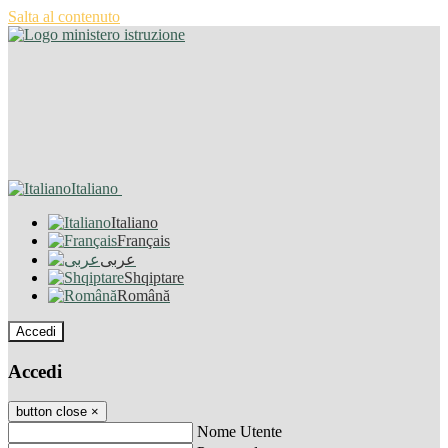
Salta al contenuto
Italiano
Italiano
Français
عربى
Shqiptare
Română
Accedi
Accedi
button close
×
Nome Utente