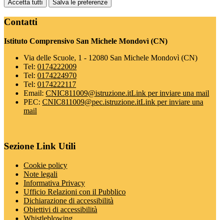
Accetta tutti
Salva le preferenze
Contatti
Istituto Comprensivo San Michele Mondovì (CN)
Via delle Scuole, 1 - 12080 San Michele Mondovì (CN)
Tel:
0174222009
Tel:
0174224970
Tel:
0174222117
Email:
CNIC811009@istruzione.it
Link per inviare una mail
PEC:
CNIC811009@pec.istruzione.it
Link per inviare una
mail
Sezione Link Utili
Cookie policy
Note legali
Informativa Privacy
Ufficio Relazioni con il Pubblico
Dichiarazione di accessibilità
Obiettivi di accessibilità
Whistleblowing