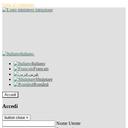
Salta al contenuto
Italiano
Italiano
Français
عربى
Shqiptare
Română
Accedi
Accedi
button close
×
Nome Utente