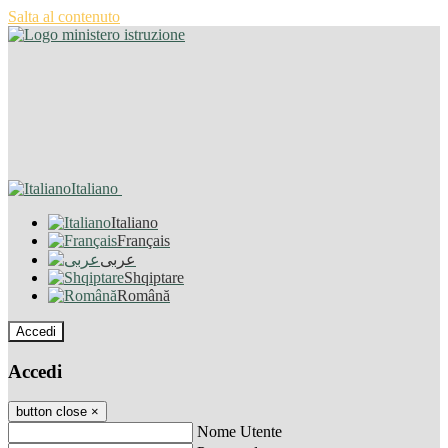
Salta al contenuto
Italiano
Italiano
Français
عربى
Shqiptare
Română
Accedi
Accedi
button close
×
Nome Utente